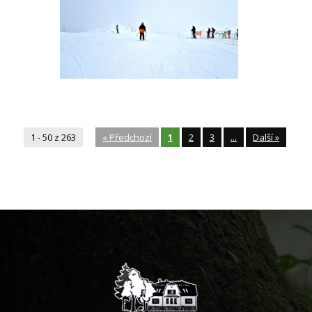
1 - 50 z 263
«
Předchozí
1
2
3
...
Další
»