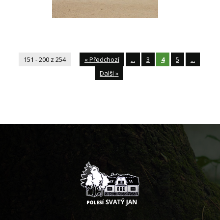
151 - 200 z 254
«
Předchozí
...
3
4
5
...
Další
»