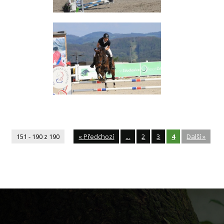
151 - 190 z 190
«
Předchozí
...
2
3
4
Další
»