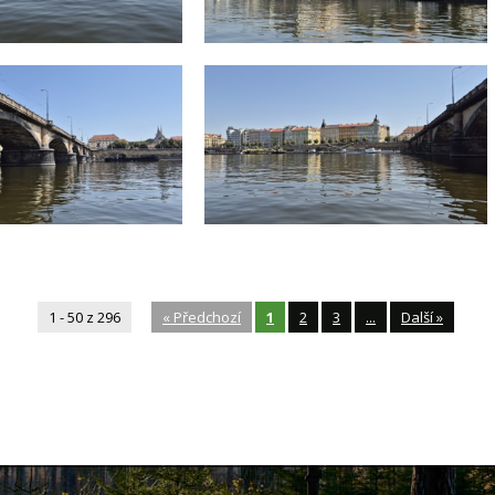
1 - 50 z 296
«
Předchozí
1
2
3
...
Další
»