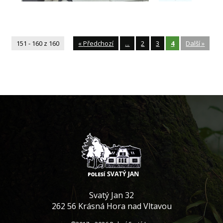
151 - 160 z 160
«
Předchozí
...
2
3
4
Další
»
Svatý Jan 32
262 56 Krásná Hora nad Vltavou