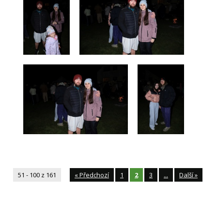
51 - 100 z 161
«
Předchozí
1
2
3
...
Další
»