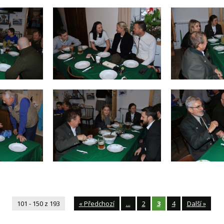
101 - 150 z 193
«
Předchozí
...
2
3
4
Další
»