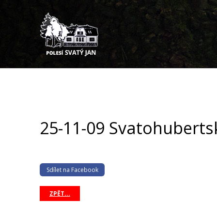
25-11-09 Svatohubertsk
Sdílet na Facebook
ZPĚT...