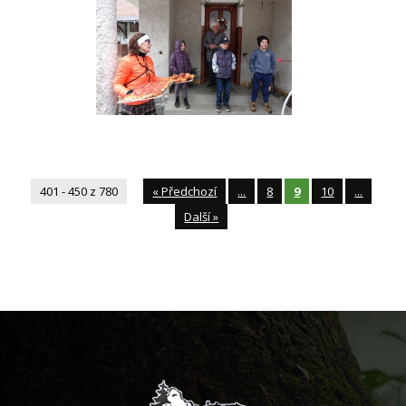
401 - 450 z 780
«
Předchozí
...
8
9
10
...
Další
»