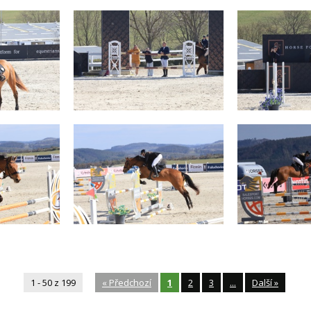
1 - 50 z 199
«
Předchozí
1
2
3
...
Další
»