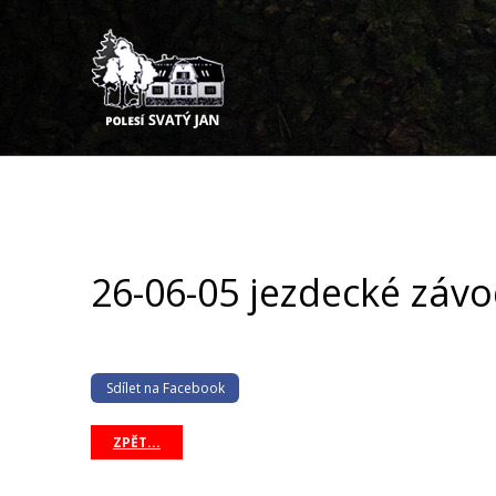
26-06-05 jezdecké záv
Sdílet na Facebook
ZPĚT...