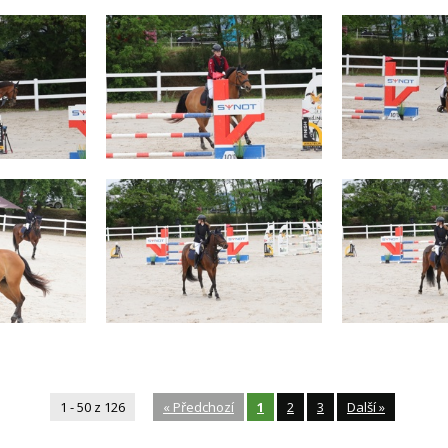
1 - 50 z 126
«
Předchozí
1
2
3
Další
»